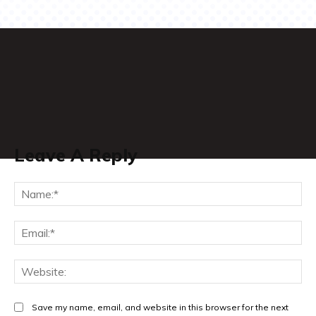
Leave A Reply
Na
Ema
Web
Save my name, email, and website in this browser for the next