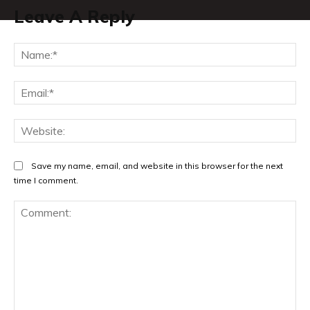
Leave A Reply
Na
Ema
Web
Save my name, email, and website in this browser for the next
time I comment.