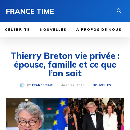
FRANCE TIME
CÉLÉBRITÉ
NOUVELLES
À PROPOS DE NOUS
Thierry Breton vie privée :
épouse, famille et ce que
l’on sait
MARCH 7, 2026
BY
FRANCE TIME
NOUVELLES