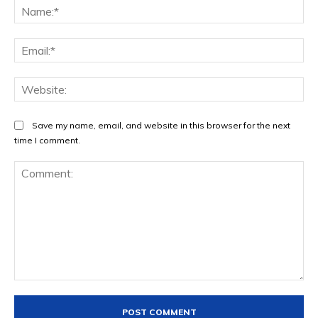
Na
Ema
Web
Save my name, email, and website in this browser for the next
time I comment.
Comment: