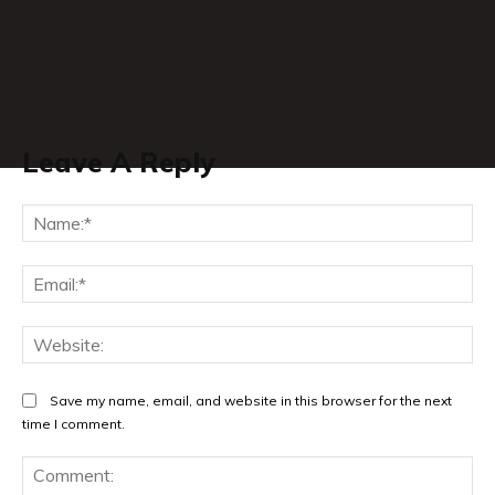
Leave A Reply
Na
Ema
Web
Save my name, email, and website in this browser for the next
time I comment.