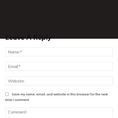
Leave A Reply
Na
Ema
Web
Save my name, email, and website in this browser for the next
time I comment.