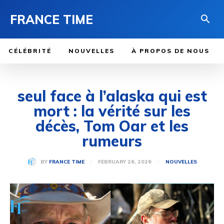
FRANCE TIME
CÉLÉBRITÉ
NOUVELLES
À PROPOS DE NOUS
seul face à l’alaska qui est
mort : la vérité sur les
décès, Tom Oar et les
rumeurs
FEBRUARY 26, 2026
BY
FRANCE TIME
NOUVELLES