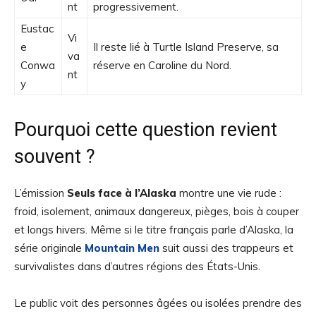
nt
progressivement.
Eustac
Vi
e
Il reste lié à Turtle Island Preserve, sa
va
Conwa
réserve en Caroline du Nord.
nt
y
Pourquoi cette question revient
souvent ?
L’émission
Seuls face à l’Alaska
montre une vie rude :
froid, isolement, animaux dangereux, pièges, bois à couper
et longs hivers. Même si le titre français parle d’Alaska, la
série originale
Mountain Men
suit aussi des trappeurs et
survivalistes dans d’autres régions des États-Unis.
Le public voit des personnes âgées ou isolées prendre des