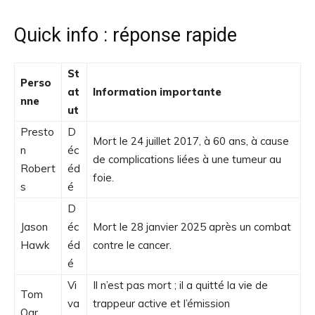
Quick info : réponse rapide
St
Perso
at
Information importante
nne
ut
Presto
D
Mort le 24 juillet 2017, à 60 ans, à cause
n
éc
de complications liées à une tumeur au
Robert
éd
foie.
s
é
D
Jason
éc
Mort le 28 janvier 2025 après un combat
Hawk
éd
contre le cancer.
é
Vi
Il n’est pas mort ; il a quitté la vie de
Tom
va
trappeur active et l’émission
Oar