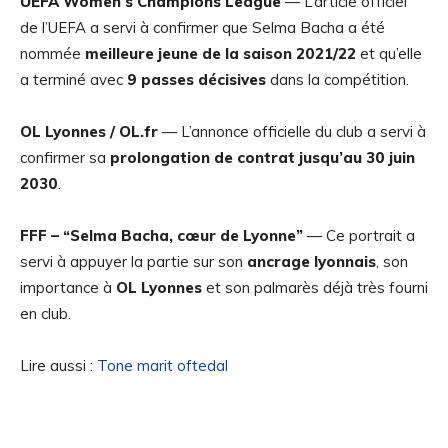
UEFA Women’s Champions League
— L’article officiel
de l’UEFA a servi à confirmer que Selma Bacha a été
nommée
meilleure jeune de la saison 2021/22
et qu’elle
a terminé avec
9 passes décisives
dans la compétition.
OL Lyonnes / OL.fr
— L’annonce officielle du club a servi à
confirmer sa
prolongation de contrat jusqu’au 30 juin
2030
.
FFF – “Selma Bacha, cœur de Lyonne”
— Ce portrait a
servi à appuyer la partie sur son
ancrage lyonnais
, son
importance à
OL Lyonnes
et son palmarès déjà très fourni
en club.
Lire aussi :
Tone marit oftedal