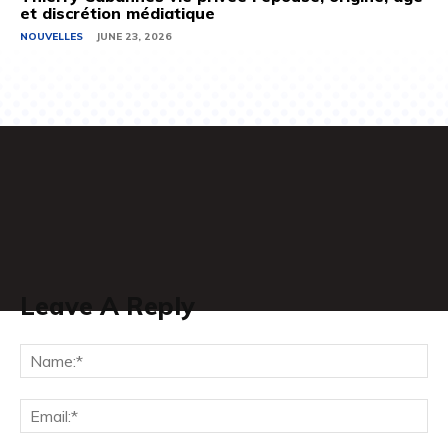
et discrétion médiatique
NOUVELLES
JUNE 23, 2026
Leave A Reply
Na
Ema