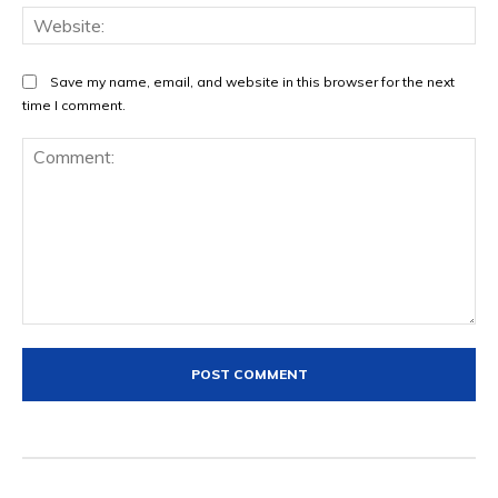
Web
Save my name, email, and website in this browser for the next
time I comment.
Comment: