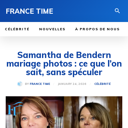
FRANCE TIME
CÉLÉBRITÉ
NOUVELLES
À PROPOS DE NOUS
Samantha de Bendern
mariage photos : ce que l’on
sait, sans spéculer
JANUARY 24, 2026
BY
FRANCE TIME
CÉLÉBRITÉ