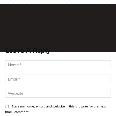
Leave A Reply
Na
Ema
Web
Save my name, email, and website in this browser for the next
time I comment.