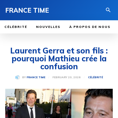
FRANCE TIME
CÉLÉBRITÉ
NOUVELLES
À PROPOS DE NOUS
Laurent Gerra et son fils :
pourquoi Mathieu crée la
confusion
FEBRUARY 20, 2026
BY
FRANCE TIME
CÉLÉBRITÉ