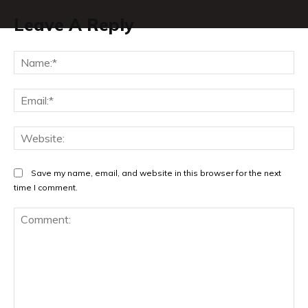
Leave A Reply
Na
Ema
Web
Save my name, email, and website in this browser for the next
time I comment.