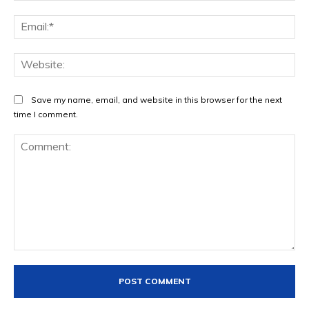
Ema
Web
Save my name, email, and website in this browser for the next
time I comment.
Comment: