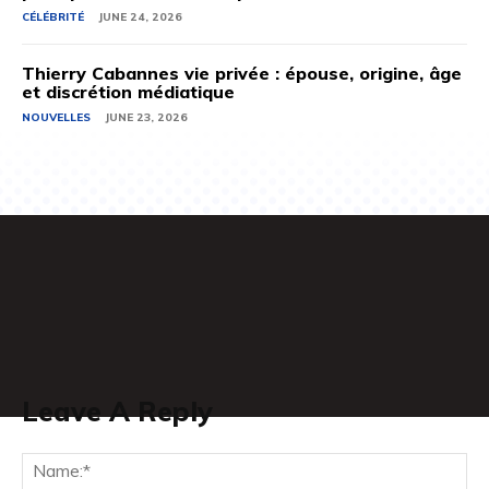
CÉLÉBRITÉ
JUNE 24, 2026
Thierry Cabannes vie privée : épouse, origine, âge
et discrétion médiatique
NOUVELLES
JUNE 23, 2026
Leave A Reply
Na