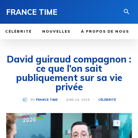
FRANCE TIME
CÉLÉBRITÉ
NOUVELLES
À PROPOS DE NOUS
David guiraud compagnon :
ce que l’on sait
publiquement sur sa vie
privée
JUNE 24, 2026
BY
FRANCE TIME
CÉLÉBRITÉ