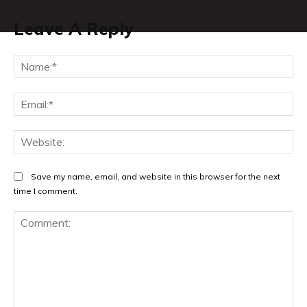
Leave A Reply
Na
Ema
Web
Save my name, email, and website in this browser for the next
time I comment.