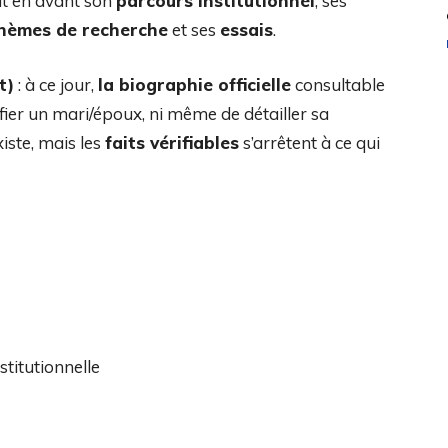
ut en avant son
parcours institutionnel
, ses
hèmes de recherche
et ses
essais
.
t)
: à ce jour,
la biographie officielle
consultable
fier un mari/époux, ni même de détailler sa
xiste, mais les
faits vérifiables
s’arrêtent à ce qui
stitutionnelle