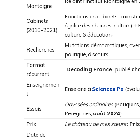
Rejoint l’Institut Montaigne en
Montaigne
Fonctions en cabinets : minist
Cabinets
égalité des chances, culture) +
(2018–2021)
culture & éducation)
Mutations démocratiques, aven
Recherches
politique, discours
Format
“
Decoding France
” publié
ch
récurrent
Enseignemen
Enseigne à
Sciences Po
(évolu
t
Odyssées ordinaires
(Bouquins
Essais
Pérégrines,
août 2024
)
Prix
Le château de mes sœurs
:
Prix
Date de