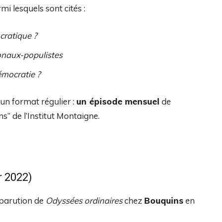
i lesquels sont cités :
cratique ?
ionaux-populistes
émocratie ?
a un format régulier :
un épisode mensuel
de
” de l’Institut Montaigne.
r 2022)
 parution de
Odyssées ordinaires
chez
Bouquins
en