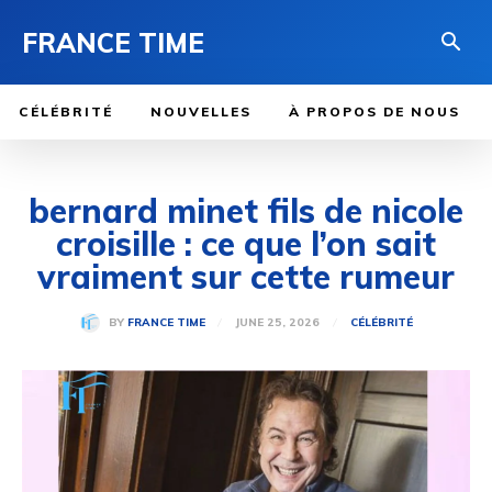
FRANCE TIME
CÉLÉBRITÉ
NOUVELLES
À PROPOS DE NOUS
bernard minet fils de nicole
croisille : ce que l’on sait
vraiment sur cette rumeur
JUNE 25, 2026
BY
FRANCE TIME
CÉLÉBRITÉ