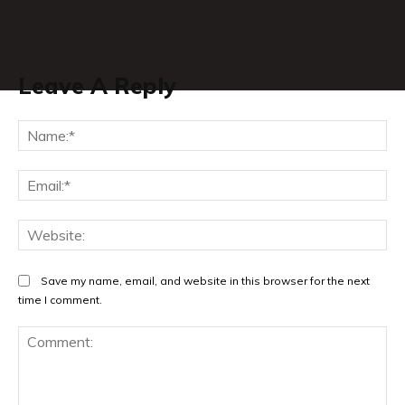
Leave A Reply
Na
Ema
Web
Save my name, email, and website in this browser for the next
time I comment.