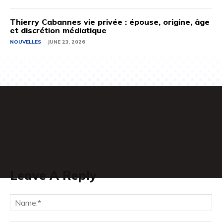
Thierry Cabannes vie privée : épouse, origine, âge
et discrétion médiatique
NOUVELLES
JUNE 23, 2026
Leave A Reply
Na