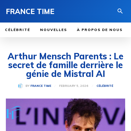
FRANCE TIME
CÉLÉBRITÉ
NOUVELLES
À PROPOS DE NOUS
Arthur Mensch Parents : Le
secret de famille derrière le
génie de Mistral AI
FEBRUARY 5, 2026
BY
FRANCE TIME
CÉLÉBRITÉ