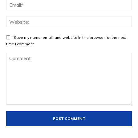
Ema
Web
Save my name, email, and website in this browser for the next
time I comment.
Comment: